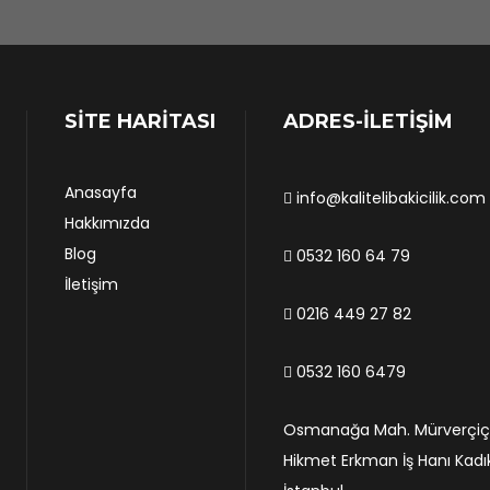
SİTE HARİTASI
ADRES-İLETİŞİM
Anasayfa
info@kalitelibakicilik.com
Hakkımızda
Blog
0532 160 64 79
İletişim
0216 449 27 82
0532 160 6479
Osmanağa Mah. Mürverçiçe
Hikmet Erkman İş Hanı Kadı