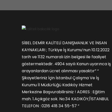
SİBEL DEMİR KALİTELİ DANIŞMANLIK VE İNSAN
KAYNAKLARI ; Türkiye İş Kurumu’nun 10.12.2022
tarih ve 1132 numaralı izin belgesi ile faaliyet
göstermektedir. 4904 sayılı Kanun uyarınca iş
arayanlardan ücret alınması yasaktır” “
Şikayetleriniz İçin İstanbul Çalışma Ve İş
Kurumu İl Müdürlüğü Kadıköy Hizmet
Merkezine Başvurabilirsiniz ! ADRES : Eğitim
mah. 1.Açıkgöz sok. No:34 KADIKÖY/İSTANBUL
TELEFON : 0216 418 34 55-57 “