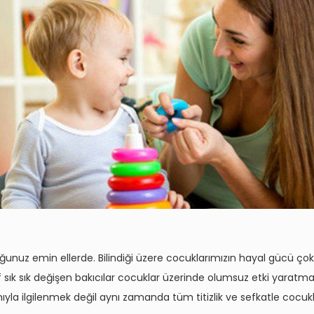
k çocuğunuz emin ellerde. Bilindiği üzere cocuklarımızın hayal güc
ık sık değişen bakıcılar cocuklar üzerinde olumsuz etki yaratmaktad
 ilgilenmek değil aynı zamanda tüm titizlik ve sefkatle cocukları