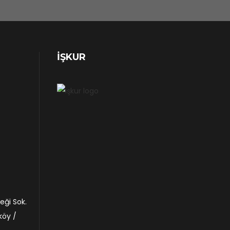
İŞKUR
ği Sok.
köy /